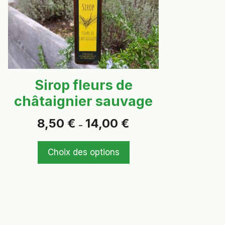
peuvent
être
choisies
sur
la
page
Sirop fleurs de
du
châtaignier sauvage
produit
Plage
8,50
€
14,00
€
–
de
prix :
8,50 €
Choix des options
à
14,00 €