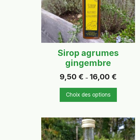
peuvent
être
choisies
sur
la
page
Sirop agrumes
du
gingembre
produit
Plage
9,50
€
16,00
€
–
de
prix :
9,50 €
Choix des options
à
16,00 €
Ce
produit
a