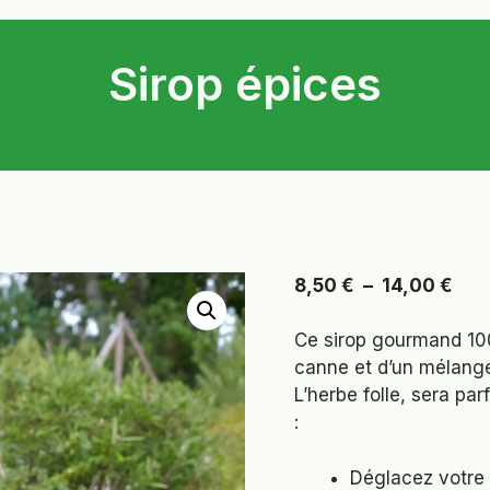
Sirop épices
Pla
8,50
€
–
14,00
€
de
prix 
Ce sirop gourmand 10
8,5
canne
et d’un mélang
à
L’herbe folle, sera par
14,
:
Déglacez votre 