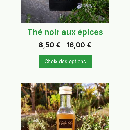
choisies
sur
la
page
Thé noir aux épices
du
produit
Plage
8,50
€
16,00
€
–
de
prix :
8,50 €
Choix des options
à
16,00 €
Ce
produit
a
plusieurs
variations.
Les
options