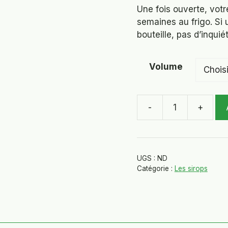
Une fois ouverte, vot
semaines au frigo. Si
bouteille, pas d’inquiét
Volume
-
+
quantité
de
Sirop
épices
UGS :
ND
Catégorie :
Les sirops