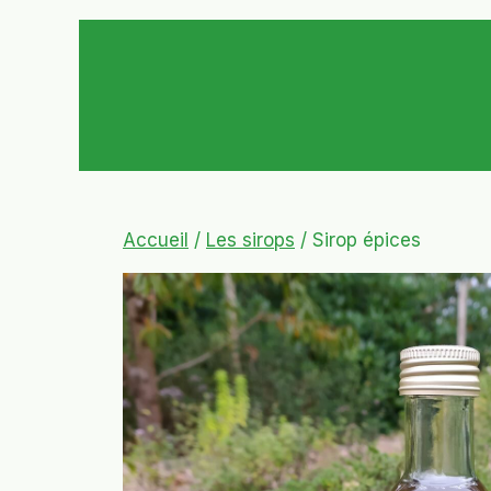
Accueil
/
Les sirops
/ Sirop épices