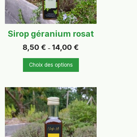
choisies
sur
la
page
Sirop géranium rosat
du
produit
Plage
8,50
€
14,00
€
–
de
prix :
8,50 €
Choix des options
à
14,00 €
Ce
produit
a
plusieurs
variations.
Les
options