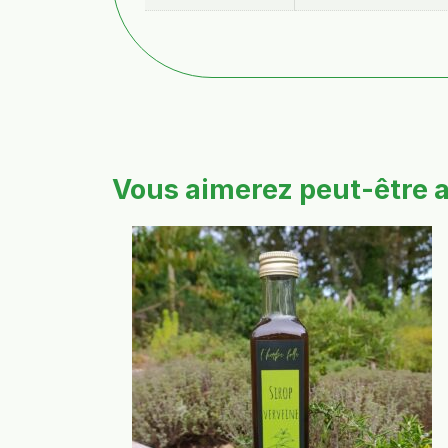
Vous aimerez peut-être 
Ce
produit
a
plusieurs
variations.
Les
options
peuvent
être