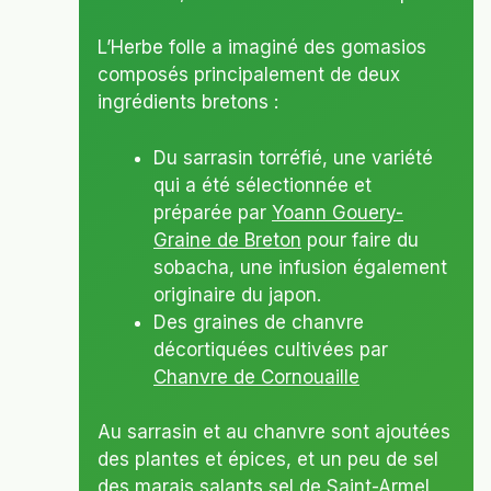
L’Herbe folle a imaginé des gomasios
composés principalement de deux
ingrédients bretons :
Du sarrasin torréfié, une variété
qui a été sélectionnée et
préparée par
Yoann Gouery-
Graine de Breton
pour faire du
sobacha, une infusion également
originaire du japon.
Des graines de chanvre
décortiquées cultivées par
Chanvre de Cornouaille
A
u sarrasin et au chanvre sont ajoutées
des plantes et épices, et un peu de sel
des
marais salants sel de Saint-Armel
,