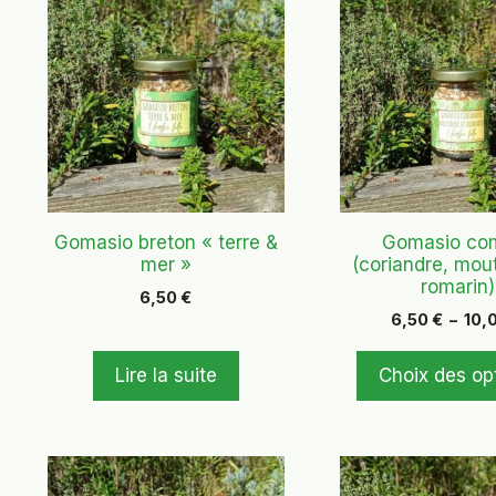
produit
a
plusieurs
variations.
Les
options
peuvent
être
choisies
Gomasio breton « terre &
Gomasio co
mer »
(coriandre, mou
sur
romarin)
la
6,50
€
page
6,50
€
–
10,
du
Lire la suite
Choix des op
produit
Ce
Ce