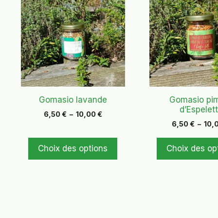
produit
produit
a
a
plusieurs
plusieurs
variations.
variations.
Les
Les
options
options
peuvent
peuvent
être
être
choisies
choisies
Gomasio lavande
Gomasio pi
d’Espelet
sur
sur
Plage
6,50
€
–
10,00
€
la
la
de
6,50
€
–
10,
page
page
prix :
6,50 €
du
du
Choix des options
Choix des op
à
produit
produit
10,00 €