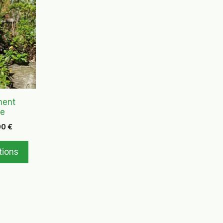
ment
te
Plage
00
€
de
prix :
tions
6,50 €
à
10,00 €