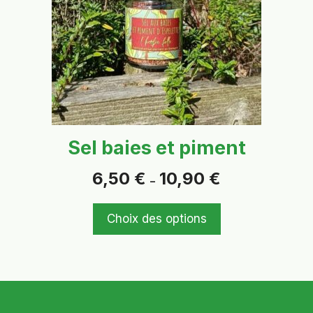
Les
options
peuvent
être
choisies
sur
la
page
Sel baies et piment
du
produit
Plage
6,50
€
10,90
€
–
de
prix :
6,50 €
Choix des options
à
10,90 €