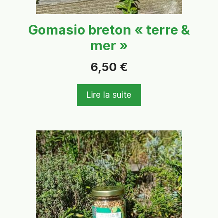
Gomasio breton « terre &
mer »
6,50
€
Lire la suite
Ce
produit
a
plusieurs
variations.
Les
options