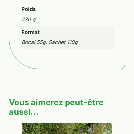
Poids
270 g
Format
Bocal 55g, Sachet 110g
Vous aimerez peut-être
aussi…
Ce
produit