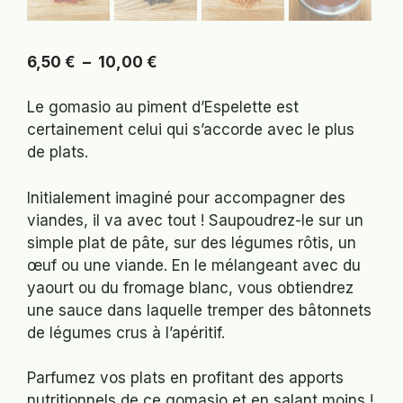
Plage
6,50
€
–
10,00
€
de
prix :
Le gomasio au piment d’Espelette est
6,50 €
certainement celui qui s’accorde avec le plus
à
de plats.
10,00 €
Initialement imaginé pour accompagner des
viandes, il va avec tout ! Saupoudrez-le sur un
simple plat de pâte, sur des légumes rôtis, un
œuf ou une viande. En le mélangeant avec du
yaourt ou du fromage blanc, vous obtiendrez
une sauce dans laquelle tremper des bâtonnets
de légumes crus à l’apéritif.
Parfumez vos plats en profitant des apports
nutritionnels de ce gomasio et en salant moins !