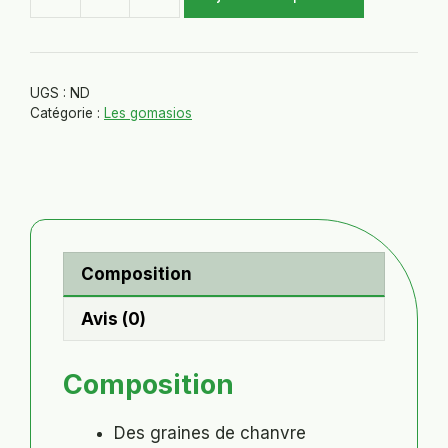
quantité
de
Gomasio
piment
UGS :
ND
d'Espelette
Catégorie :
Les gomasios
Composition
Avis (0)
Composition
Des graines de chanvre