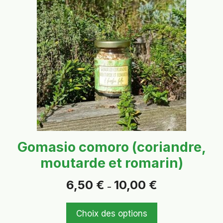
a
plusieurs
variations.
Les
options
peuvent
être
choisies
sur
la
page
Gomasio comoro (coriandre,
du
moutarde et romarin)
produit
Plage
6,50
€
10,00
€
–
de
prix :
6,50 €
Choix des options
à