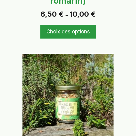
romarin)
Plage
6,50
€
10,00
€
–
de
prix :
6,50 €
Choix des options
à
10,00 €