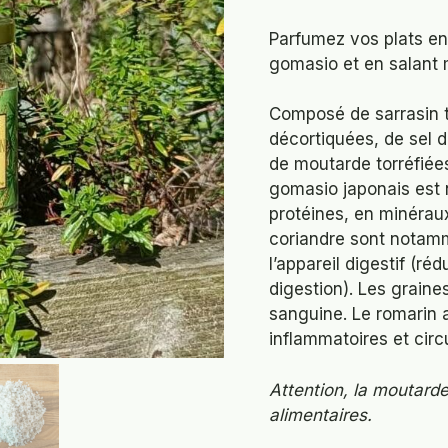
Parfumez vos plats en 
gomasio et en salant 
Composé de sarrasin t
décortiquées, de sel d
de moutarde torréfiées
gomasio japonais est 
protéines, en minérau
coriandre sont notam
l’appareil digestif (ré
digestion). Les graine
sanguine. Le romarin a
inflammatoires et circu
Attention, la moutarde
alimentaires.