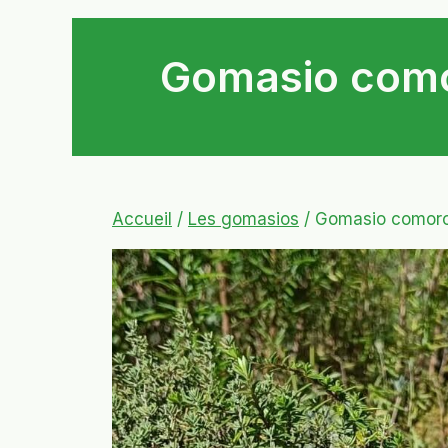
Gomasio comor
Accueil
/
Les gomasios
/ Gomasio comoro 