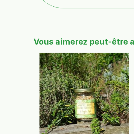
Vous aimerez peut-être 
Ce
produit
a
plusieurs
variations.
Les
options
peuvent
être
choisies
sur