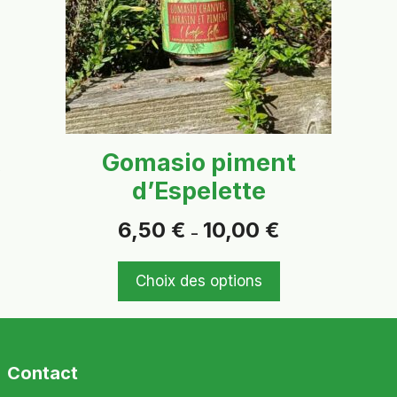
options
peuvent
être
choisies
sur
la
page
Gomasio piment
du
d’Espelette
produit
Plage
6,50
€
10,00
€
–
de
prix :
6,50 €
Choix des options
à
10,00 €
Contact