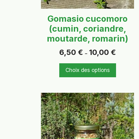
la
page
Gomasio cucomoro
du
(cumin, coriandre,
produit
moutarde, romarin)
Plage
6,50
€
10,00
€
–
de
prix :
6,50 €
Choix des options
à
10,00 €