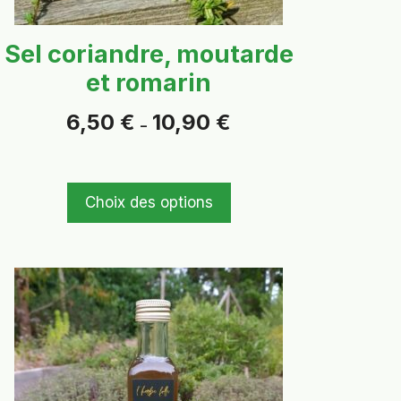
la
page
Sel coriandre, moutarde
du
et romarin
produit
Plage
6,50
€
10,90
€
–
de
prix :
6,50 €
à
Choix des options
10,90 €
Ce
produit
a
plusieurs
variations.
Les