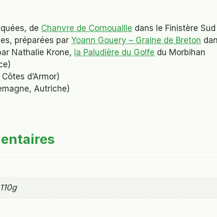
iquées, de
Chanvre de Cornouaille
dans le Finistère Sud
iées, préparées par
Yoann Gouery – Graine de Breton
dan
par Nathalie Krone,
la Paludière du Golfe
du Morbihan
ce)
/ Côtes d’Armor)
emagne, Autriche)
entaires
110g