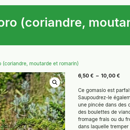
o (coriandre, moutar
(coriandre, moutarde et romarin)
Pla
6,50
€
–
10,00
€
de
prix 
Ce gomasio est parfai
6,5
Saupoudrez-le égaleme
à
une pincée dans des c
10,
des boulettes de vian
fromage frais ou du 
dans laquelle tremper 