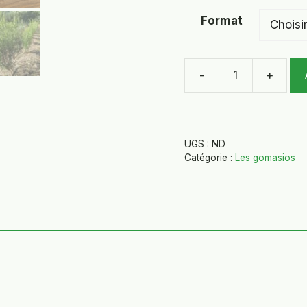
Format
-
+
quantité
de
Gomasio
comoro
UGS :
ND
(coriandre,
Catégorie :
Les gomasios
moutarde
et
romarin)