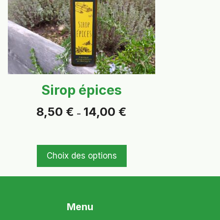
options
peuvent
être
choisies
sur
la
page
Sirop épices
du
produit
Plage
8,50
€
14,00
€
–
de
prix :
8,50 €
à
Choix des options
14,00 €
Menu