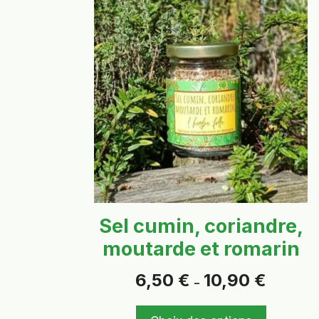
produit
a
plusieurs
variations.
Les
options
peuvent
être
choisies
sur
la
page
Sel cumin, coriandre,
du
moutarde et romarin
produit
Plage
6,50
€
10,90
€
–
de
prix :