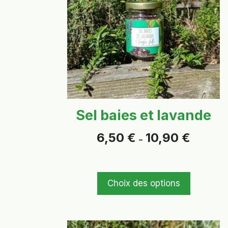
variations.
Les
options
peuvent
être
choisies
sur
la
page
Sel baies et lavande
du
produit
Plage
6,50
€
10,90
€
–
de
prix :
6,50 €
à
Choix des options
10,90 €
Ce