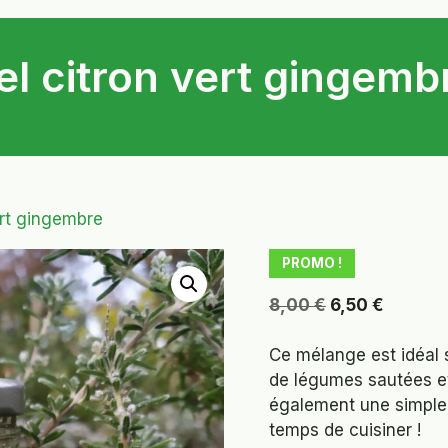
el citron vert gingemb
ert gingembre
PROMO !
Le
Le
8,00
€
6,50
€
prix
prix
initial
actuel
Ce mélange est idéal 
était :
est :
de légumes sautées et 
8,00 €.
6,50 €.
également une simple a
temps de cuisiner !