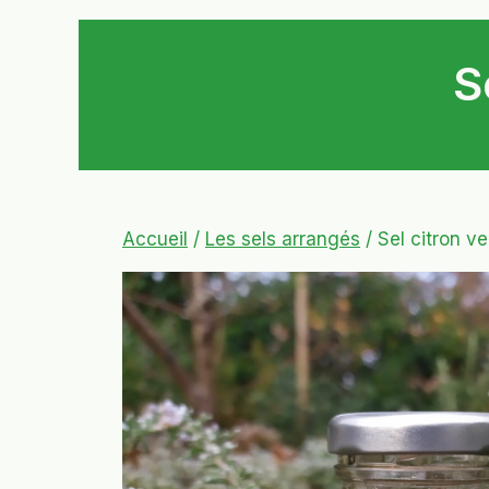
S
Accueil
/
Les sels arrangés
/ Sel citron v