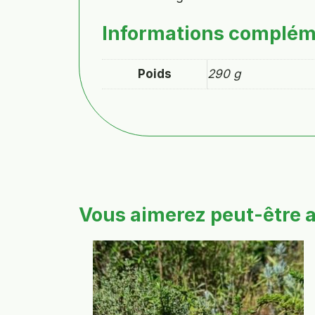
Informations complém
Poids
290 g
Vous aimerez peut-être 
Ce
produit
a
plusieurs