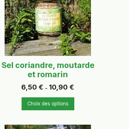
variations.
Les
options
peuvent
être
choisies
sur
la
page
Sel coriandre, moutarde
du
et romarin
produit
Plage
6,50
€
10,90
€
–
de
prix :
6,50 €
Choix des options
à
10,90 €
Ce