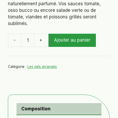
naturellement parfumé. Vos sauces tomate,
osso bucco ou encore salade verte ou de
tomate, viandes et poissons grillés seront
sublimés.
-
+
Ajouter au panier
quantité
de
Sel
"Un
Catégorie :
Les sels arrangés
soupçon
de
garrigues"
Composition