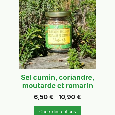
produit
a
plusieurs
variations.
Les
options
peuvent
être
choisies
sur
la
page
Sel cumin, coriandre,
du
moutarde et romarin
produit
Plage
6,50
€
10,90
€
–
de
prix :
6,50 €
Choix des options