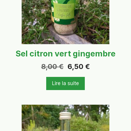
Sel citron vert gingembre
Le
Le
8,00
€
6,50
€
prix
prix
initial
actuel
était :
est :
Lire la suite
8,00 €.
6,50 €.
Ce
produit
a
plusieurs