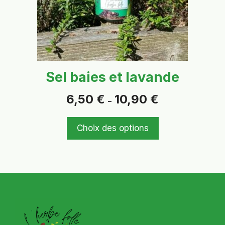
peuvent
être
choisies
sur
la
page
Sel baies et lavande
du
produit
Plage
6,50
€
10,90
€
–
de
prix :
6,50 €
Choix des options
à
10,90 €