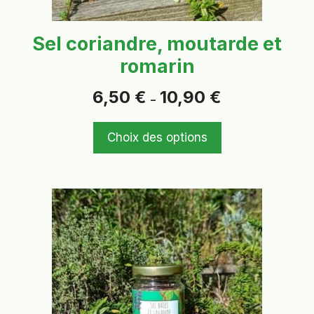
la
page
Sel coriandre, moutarde et
du
romarin
produit
Plage
6,50
€
10,90
€
–
de
prix :
6,50 €
Choix des options
à
10,90 €
Ce
produit
a
plusieurs
variations.
Les
options