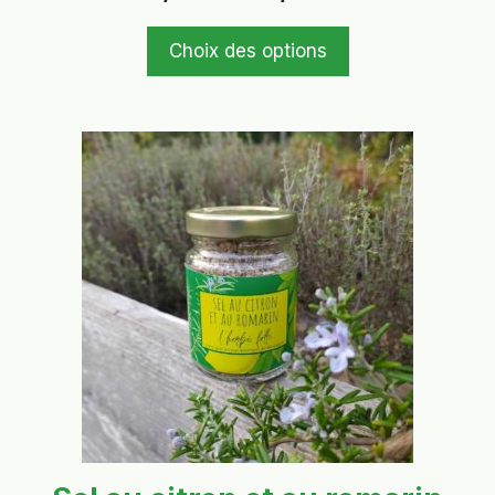
de
prix :
6,50 €
Choix des options
à
10,90 €